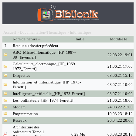
Accueil
Documentation-Thematique
Informatique
>
>
Nom de fichier
Taille
Modifié le
Retour au dossier précédent
ABC_Micro-informatique_[HP_1987-
22.08.22 19:01
88_Tavernier]
Calculateurs_electronique_[HP_1969-
21.06.21 17:00
1972_Ferretti]
Disquettes
08.06.21 15:15
Information_et_informatique_[HP_1973-
08.07.21 10:00
Ferretti]
Intelligence_artificielle_[HP_1973-Ferretti]
08.07.21 10:00
Les_ordinateurs_[HP_1974_Ferretti]
21.06.21 18:00
Modem
24.03.22 21:00
Programmation
19.03.23 18:12
Reseaux
26.04.22 20:00
Architecture des
ordinateurs Tome 1
6.29 Mo
06.03.23 20:18