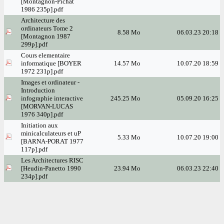
[Montagnon-Pichat
1986 235p].pdf
Architecture des
ordinateurs Tome 2
8.58 Mo
06.03.23 20:18
[Montagnon 1987
299p].pdf
Cours elementaire
informatique [BOYER
14.57 Mo
10.07.20 18:59
1972 231p].pdf
Images et ordinateur -
Introduction
infographie interactive
245.25 Mo
05.09.20 16:25
[MORVAN-LUCAS
1976 340p].pdf
Initiation aux
minicalculateurs et uP
5.33 Mo
10.07.20 19:00
[BARNA-PORAT 1977
117p].pdf
Les Architectures RISC
[Heudin-Panetto 1990
23.94 Mo
06.03.23 22:40
234p].pdf