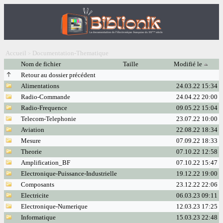
Accueil
Documentation-Thematique
>
Nom de fichier
Taille
Modifié le
Retour au dossier précédent
Alimentations
24.03.22 15:34
Radio-Commande
24.04.22 20:00
Radio-Frequence
09.05.22 15:04
Telecom-Telephonie
23.07.22 10:00
Aviation
22.08.22 18:34
Mesure
07.09.22 18:33
Theorie
07.10.22 12:58
Amplification_BF
07.10.22 15:47
Electronique-Puissance-Industrielle
19.12.22 19:00
Composants
23.12.22 22:06
Electricite
06.03.23 09:11
Electronique-Numerique
12.03.23 17:25
Informatique
15.03.23 22:48