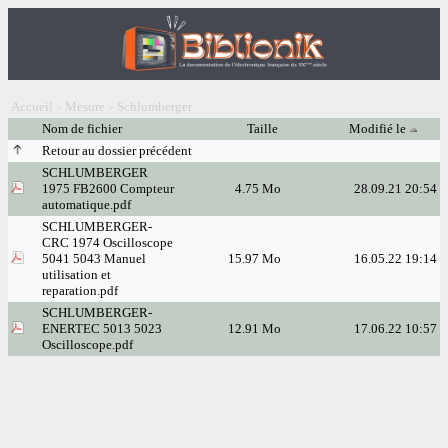
Accueil
Mesure
Schlumberger
>
>
Nom de fichier
Taille
Modifié le
Retour au dossier précédent
SCHLUMBERGER
1975 FB2600 Compteur
4.75 Mo
28.09.21 20:54
automatique.pdf
SCHLUMBERGER-
CRC 1974 Oscilloscope
5041 5043 Manuel
15.97 Mo
16.05.22 19:14
utilisation et
reparation.pdf
SCHLUMBERGER-
ENERTEC 5013 5023
12.91 Mo
17.06.22 10:57
Oscilloscope.pdf